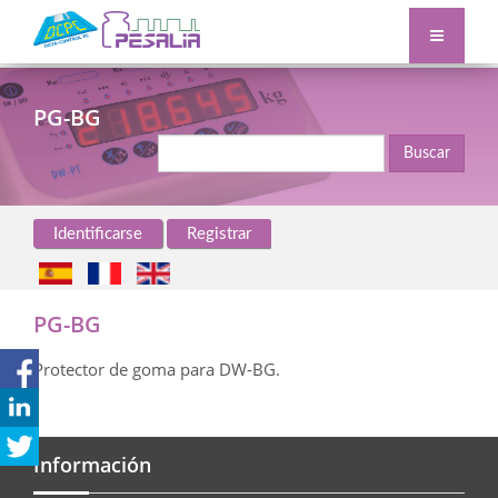
PG-BG
Buscar
Identificarse
Registrar
PG-BG
Protector de goma para DW-BG.
Información