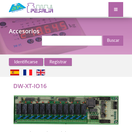
Accesorios
Buscar
Identificarse
Registrar
DW-XT-IO16