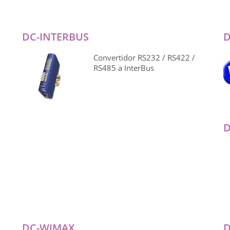
DC-INTERBUS
D
Convertidor RS232 / RS422 /
RS485 a InterBus
DC-WIMAX
D