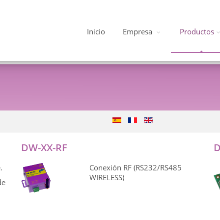
Inicio
Empresa
Productos
DW-XX-RF
D
.
Conexión RF (RS232/RS485
WIRELESS)
de
m