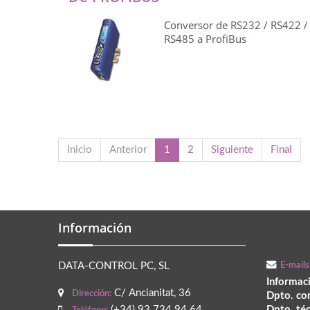
Conversor de RS232 / RS422 /
RS485 a ProfiBus
Inicio
Anterior
1
2
Siguiente
Final
Información
DATA-CONTROL PC, SL
E-mails
Informac
C/ Ancianitat, 36
Dirección:
Dpto. co
(+34) 93 734 94 64
Dpto. té