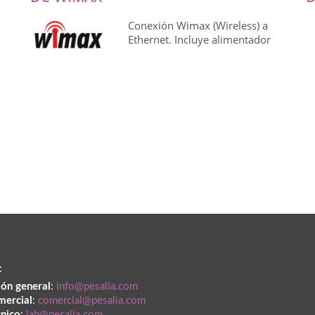
Conexión Wimax (Wireless) a
Ethernet. Incluye alimentador
:
ión general
:
info@pesalia.com
mercial
:
comercial@pesalia.com
cnico
:
lab@pesalia.com