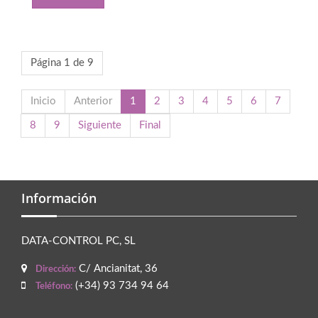
Página 1 de 9
Inicio
Anterior
1
2
3
4
5
6
7
8
9
Siguiente
Final
Información
DATA-CONTROL PC, SL
C/ Ancianitat, 36
Dirección:
(+34) 93 734 94 64
Teléfono: