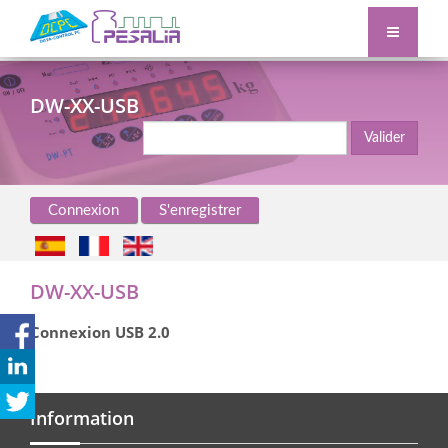
DW-XX-USB
Valider
Connexion
S'enregistrer
DW-XX-USB
Connexion USB 2.0
Information