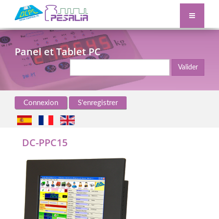
Panel et Tablet PC
Valider
Connexion
S'enregistrer
DC-PPC15