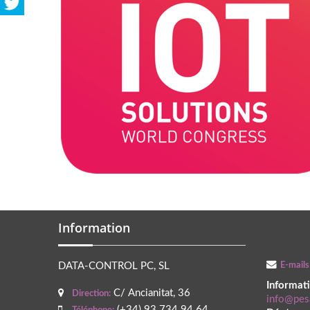
Information
DATA-CONTROL PC, SL
E-mails
Informat
C/ Ancianitat, 36
Direction:
info@pes
(+34) 93 734 94 64