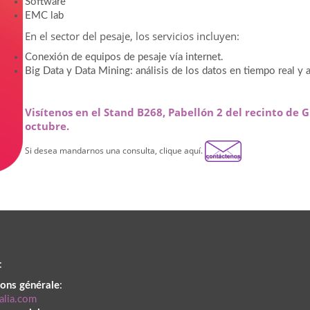
Software
EMC lab
En el sector del pesaje, los servicios incluyen:
Conexión de equipos de pesaje vía internet.
Big Data y Data Mining: análisis de los datos en tiempo real y a
Visítenos en el
Stand B268, Pabellón 2
del recinto de G
octubre.
Si desea mandarnos una consulta, clique aquí.
:
ions générale
:
alia.com